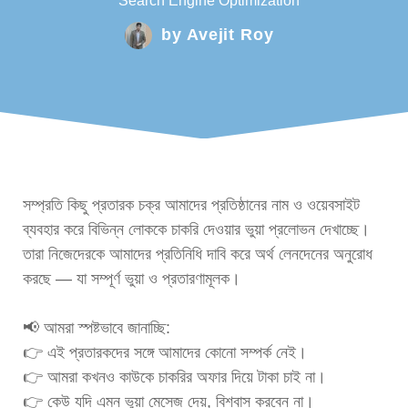
Search Engine Optimization
by
Avejit Roy
সম্প্রতি কিছু প্রতারক চক্র আমাদের প্রতিষ্ঠানের নাম ও ওয়েবসাইট
ব্যবহার করে বিভিন্ন লোককে চাকরি দেওয়ার ভুয়া প্রলোভন দেখাচ্ছে।
তারা নিজেদেরকে আমাদের প্রতিনিধি দাবি করে অর্থ লেনদেনের অনুরোধ
করছে — যা সম্পূর্ণ ভুয়া ও প্রতারণামূলক।
📢 আমরা স্পষ্টভাবে জানাচ্ছি:
👉 এই প্রতারকদের সঙ্গে আমাদের কোনো সম্পর্ক নেই।
👉 আমরা কখনও কাউকে চাকরির অফার দিয়ে টাকা চাই না।
👉 কেউ যদি এমন ভুয়া মেসেজ দেয়, বিশ্বাস করবেন না।